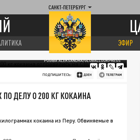
САНКТ-ПЕТЕРБУРГ
ИЙ
Ц
АЛИТИКА
ЭФИР
POGIBA ALEKSANDRA/GLOBALLOOKPRESS
ПОДПИШИТЕСЬ:
 ПО ДЕЛУ О 200 КГ КОКАИНА
килограммах кокаина из Перу. Обвиняемые в