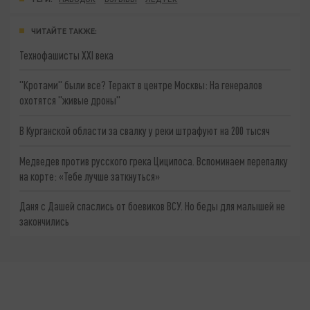
ЧИТАЙТЕ ТАКЖЕ:
Технофашисты XXI века
"Кротами" были все? Теракт в центре Москвы: На генералов
охотятся "живые дроны"
В Курганской области за свалку у реки штрафуют на 200 тысяч
Медведев против русского грека Циципоса. Вспоминаем перепалку
на корте: «Тебе лучше заткнуться»
Даня с Дашей спаслись от боевиков ВСУ. Но беды для малышей не
закончились