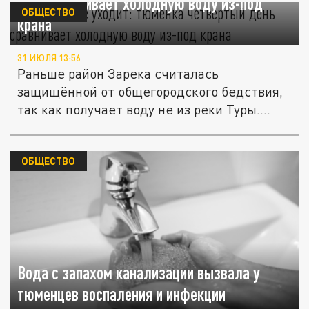
день сравнивает холодную воду из-под
ОБЩЕСТВО
крана
31 ИЮЛЯ 13:56
Раньше район Зарека считалась
защищённой от общегородского бедствия,
так как получает воду не из реки Туры....
ОБЩЕСТВО
Вода с запахом канализации вызвала у
тюменцев воспаления и инфекции