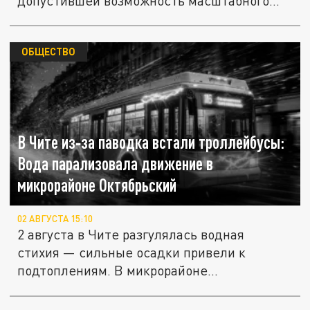
допустившей возможность масштабного...
ОБЩЕСТВО
В Чите из‑за паводка встали троллейбусы:
Вода парализовала движение в
микрорайоне Октябрьский
02 АВГУСТА 15:10
2 августа в Чите разгулялась водная
стихия — сильные осадки привели к
подтоплениям. В микрорайоне
Октябрьский...
Проблема не уходит: тюменка четвертый