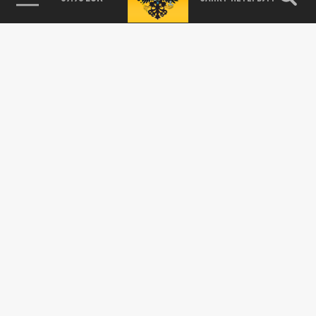
Дамбу прорвало, сёла отрезаны, новая
угроза на подходе: ситуация в Дагестане - 8
апреля
08 АПРЕЛЯ 13:41
Более 1300 домов подтоплены, свыше 20
населённых пунктов отрезаны, есть
погибшие — синоптики предупреждают о...
ОБЩЕСТВО