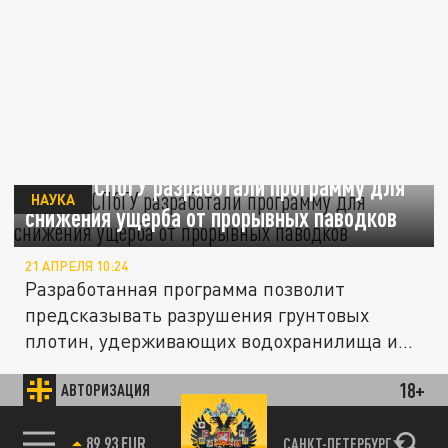
Учёные СПбГУ разработали программу для
НАУКА
снижения ущерба от прорывных паводков
21 АПРЕЛЯ 10:24
Разработанная программа позволит
предсказывать разрушения грунтовых
плотин, удерживающих водохранилища и...
18+
АВТОРИЗАЦИЯ
ПРОИСШЕСТВИЯ
85.64 BRENT
САНКТ-ПЕТЕРБУРГ