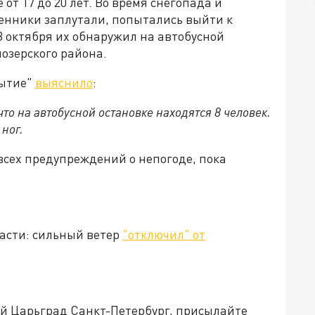
от 17 до 20 лет. Во время снегопада и
енники заплутали, попытались выйти к
 8 октября их обнаружил на автобусной
озерского района.
рытие"
выяснило
:
о на автобусной остановке находятся 8 человек.
ног.
 всех предупреждений о непогоде, пока
ласти: сильный ветер
"отключил" от
ей Царьград Санкт-Петербург, присылайте