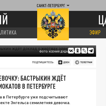
САНКТ-ПЕТЕРБУРГ
ИЙ
Ц
АЛИТИКА
ЭФИР
ФОТО: КСЕНИЯ ДУДАРЕВА/ЦАРЬГРАД
ПОДПИШИТЕСЬ:
ЕВОЧКУ: БАСТРЫКИН ЖДЁТ
ОКАТОВ В ПЕТЕРБУРГЕ
 а в Петербурге уже подсчитывают
пекте Энгельса семилетняя девочка.