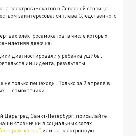
зона электросамокатов в Северной столице.
чеством заинтересовался глава Следственного
ертвах электросамокатов, в числе которых
 семилетняя девочка.
едики диагностировали у ребёнка ушибы.
оятельств инцидента, результаты
 не только пешеходы. Только за 9 апреля в
рых — самокатчики.
ей Царьград Санкт-Петербург, присылайте
 наши странички в социальных сетях
Телеграм-канал"
или на электронную