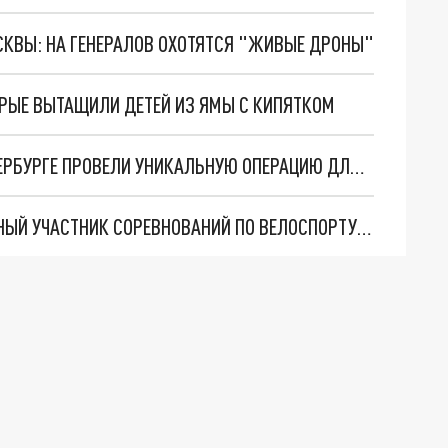
ОСКВЫ: НА ГЕНЕРАЛОВ ОХОТЯТСЯ "ЖИВЫЕ ДРОНЫ"
ОРЫЕ ВЫТАЩИЛИ ДЕТЕЙ ИЗ ЯМЫ С КИПЯТКОМ
ПРЯМО В МАТЕРИНСКОЙ УТРОБЕ: ВРАЧИ В ПЕТЕРБУРГЕ ПРОВЕЛИ УНИКАЛЬНУЮ ОПЕРАЦИЮ ДЛЯ СПАСЕНИЯ ДЕВОЧКИ
ОДНО НЕЛОВКОЕ ДВИЖЕНИЕ: В ПЕТЕРБУРГЕ ЮНЫЙ УЧАСТНИК СОРЕВНОВАНИЙ ПО ВЕЛОСПОРТУ ОКАЗАЛСЯ В РЕАНИМАЦИИ