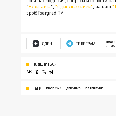
свои наблюдения, вопросы и новости на
"
Вконтакте
",
"Одноклассники"
, на наш
"
spb@Tsargrad.TV
Подпи
ДЗЕН
ТЕЛЕГРАМ
и перв
ПОДЕЛИТЬСЯ:
ТЕГИ:
ПРОПАЖА
ДЕВУШКА
ПЕТЕРБУРГ