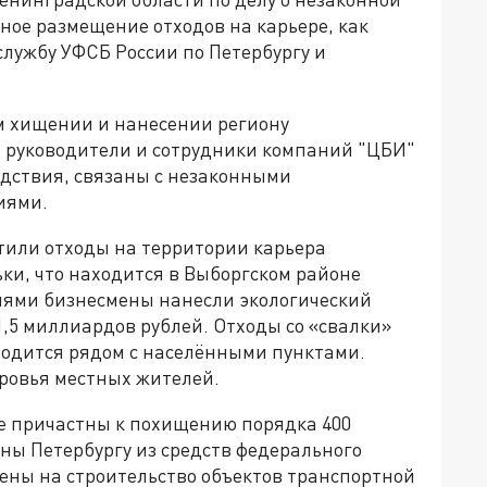
ное размещение отходов на карьере, как
службу УФСБ России по Петербургу и
м хищении и нанесении региону
 руководители и сотрудники компаний "ЦБИ"
ледствия, связаны с незаконными
иями.
тили отходы на территории карьера
ьки, что находится в Выборгском районе
иями бизнесмены нанесли экологический
1,5 миллиардов рублей. Отходы со «свалки»
аходится рядом с населёнными пунктами.
оровья местных жителей.
е причастны к похищению порядка 400
ны Петербургу из средств федерального
ны на строительство объектов транспортной