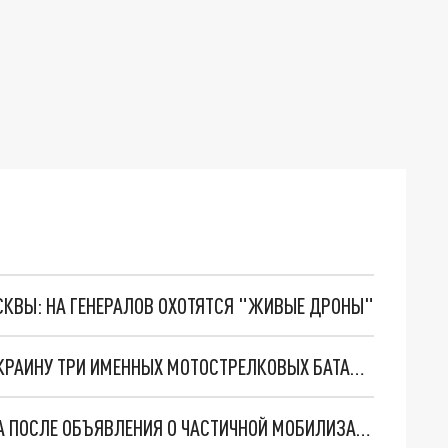
ОСКВЫ: НА ГЕНЕРАЛОВ ОХОТЯТСЯ "ЖИВЫЕ ДРОНЫ"
ПЕТЕРБУРГ ПОДГОТОВИЛ ДЛЯ ОТПРАВКИ НА УКРАИНУ ТРИ ИМЕННЫХ МОТОСТРЕЛКОВЫХ БАТАЛЬОНА
ЧТО ПРОИСХОДИТ В ВОЕНКОМАТАХ ПЕТЕРБУРГА ПОСЛЕ ОБЪЯВЛЕНИЯ О ЧАСТИЧНОЙ МОБИЛИЗАЦИИ