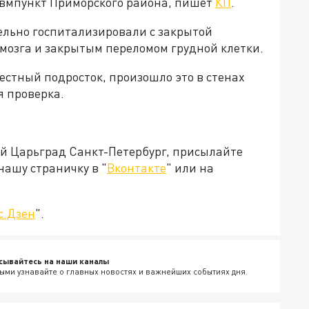
авмпункт Приморского района, пишет
КП
.
ельно госпитализировали с закрытой
мозга и закрытым переломом грудной клетки.
вестный подросток, произошло это в стенах
я проверка.
ей Царьград Санкт-Петербург, присылайте
нашу страничку в "
Вконтакте
" или на
с.Дзен
".
сывайтесь на наши каналы
ыми узнавайте о главных новостях и важнейших событиях дня.