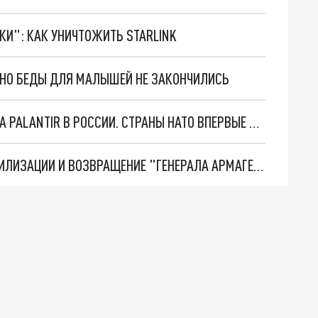
ТКИ": КАК УНИЧТОЖИТЬ STARLINK
. НО БЕДЫ ДЛЯ МАЛЫШЕЙ НЕ ЗАКОНЧИЛИСЬ
"ОЧЕНЬ ПЛОХИЕ НОВОСТИ": БОЛЬШАЯ ОШИБКА PALANTIR В РОССИИ. СТРАНЫ НАТО ВПЕРВЫЕ ЗА СВО ОСТАНОВИЛИ ПОСТАВКИ ОРУЖИЯ. ВСУ ТЕРЯЮТ ПРИГРАНИЧЬЕ?
ТРИ ГЛАВНЫХ ИНСАЙДА ОБ СВО. ОТМЕНА МОБИЛИЗАЦИИ И ВОЗВРАЩЕНИЕ "ГЕНЕРАЛА АРМАГЕДДОНА"? ОТЛИЧНЫЕ НОВОСТИ, КОТОРЫЕ ЖДАЛИ ВСЕ