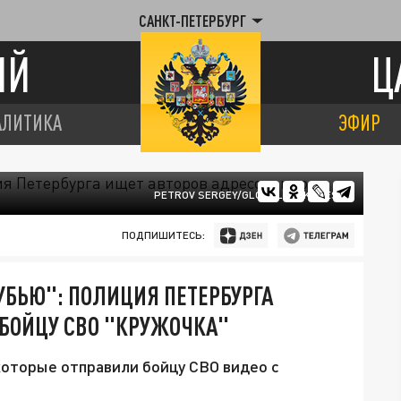
САНКТ-ПЕТЕРБУРГ
ИЙ
Ц
АЛИТИКА
ЭФИР
PETROV SERGEY/GLOBALLOOKPRESS
ПОДПИШИТЕСЬ:
УБЬЮ": ПОЛИЦИЯ ПЕТЕРБУРГА
БОЙЦУ СВО "КРУЖОЧКА"
которые отправили бойцу СВО видео с