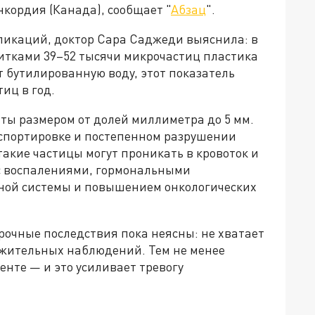
кордия (Канада), сообщает "
Абзац
".
ликаций, доктор Сара Саджеди выяснила: в
питками 39–52 тысячи микрочастиц пластика
т бутилированную воду, этот показатель
иц в год.
ты размером от долей миллиметра до 5 мм.
спортировке и постепенном разрушении
такие частицы могут проникать в кровоток и
 с воспалениями, гормональными
ой системы и повышением онкологических
рочные последствия пока неясны: не хватает
жительных наблюдений. Тем не менее
нте — и это усиливает тревогу