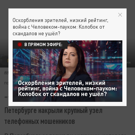
Оскорбления зрителей, низкий рейтинг,
война с Человеком-пауком: Колобок от
скандалов не ушёл?
В ПРЯМОМ ЭФИРЕ:
ПРОИСШЕСТВИЯ
ФОТО: FREEPIK
АНАСТАСИЯ ИВАНОВА
14 МАЯ 13:54
ПОДПИШИТЕСЬ:
"Тысячи звонков каждый день": в
Петербурге накрыли крупный узел
телефонных мошенников