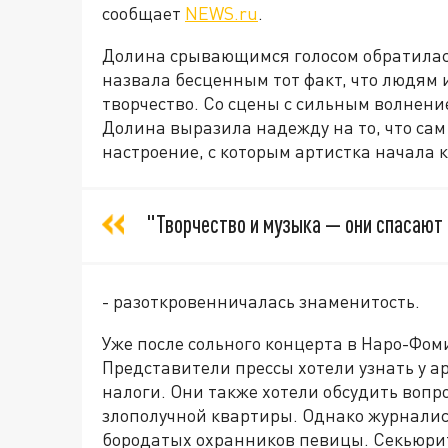
сообщает
NEWS.ru
.
Долина срывающимся голосом обратилась
назвала бесценным тот факт, что людям и
творчество. Со сцены с сильным волнени
Долина выразила надежду на то, что сам 
настроение, с которым артистка начала 
"Творчество и музыка — они спасают 
- разоткровенничалась знаменитость.
Уже после сольного концерта в Наро-Фо
Представители прессы хотели узнать у ар
налоги. Они также хотели обсудить воп
злополучной квартиры. Однако журнали
бородатых охранников певицы. Секьюрит