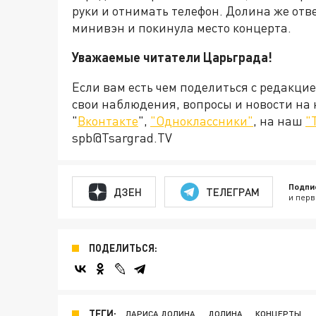
руки и отнимать телефон. Долина же отве
минивэн и покинула место концерта.
Уважаемые читатели Царьграда!
Если вам есть чем поделиться с редакци
свои наблюдения, вопросы и новости на
"
Вконтакте
",
"Одноклассники"
, на наш
"
spb@Tsargrad.TV
Подпи
ДЗЕН
ТЕЛЕГРАМ
и перв
ПОДЕЛИТЬСЯ:
ТЕГИ:
ЛАРИСА ДОЛИНА
ДОЛИНА
КОНЦЕРТЫ