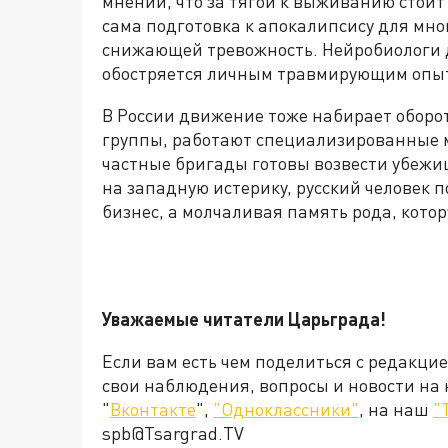
мнении, что за тягой к выживанию стоит 
сама подготовка к апокалипсису для мно
снижающей тревожность. Нейробиологи д
обостряется личным травмирующим опы
В России движение тоже набирает оборот
группы, работают специализированные м
частные бригады готовы возвести убежищ
на западную истерику, русский человек 
бизнес, а молчаливая память рода, кото
Уважаемые читатели Царьграда!
Если вам есть чем поделиться с редакци
свои наблюдения, вопросы и новости на
"
Вконтакте
",
"Одноклассники"
, на наш
"
spb@Tsargrad.TV