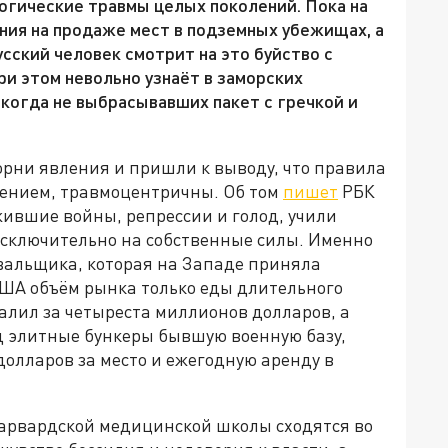
огические травмы целых поколений. Пока на
ния на продаже мест в подземных убежищах, а
сский человек смотрит на это буйство с
ри этом невольно узнаёт в заморских
когда не выбрасывавших пакет с гречкой и
рни явления и пришли к выводу, что правила
ением, травмоцентричны. Об том
пишет
РБК
ившие войны, репрессии и голод, учили
исключительно на собственные силы. Именно
вальщика, которая на Западе приняла
США объём рынка только еды длительного
алил за четыреста миллионов долларов, а
д элитные бункеры бывшую военную базу,
долларов за место и ежегодную аренду в
Гарвардской медицинской школы сходятся во