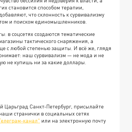
чувство бессилия и недоверия к власти, а
гих становится способом терапии,
обавляют, что склонность к сурвивализму
том и поиском единомышленников.
ы: в соцсетях создаются тематические
агазины тактического снаряжения, а
е с любой степенью защиты. И всё же, глядя
понимает: наш сурвивализм — не мода и не
рую не купишь ни за какие доллары.
ей Царьград Санкт-Петербург, присылайте
 наши странички в социальных сетях
Телеграм-канал"
или на электронную почту