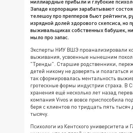
миллиардные прибыли и глубокие психол
Западе корпорации зарабатывают состоя
телешоу про препперов бьют рейтинги, ру
изрядной долей здорового скепсиса, но п
выживальщиках собственных бабушек, ни
мыло про запас.
Эксперты НИУ ВШЭ проанализировали ко
выживания, усвоенные нынешним покол
"Тренды". Старшие родственники, переж
детей никому не доверять и полагаться 
так сформировалась ментальность выжи
гротескные формы индустрии страха. В 
хранения ещё несколько лет назад перев
компания Vivos и вовсе приспособила по
беря с клиентов по тридцать пять тысяч 
тысячу.
Психологи из Кентского университета и 