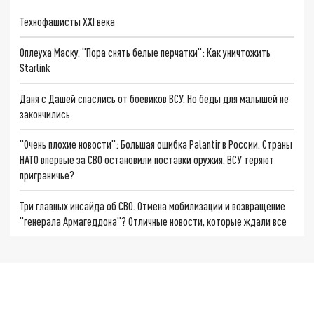
Технофашисты XXI века
Оплеуха Маску. "Пора снять белые перчатки": Как уничтожить
Starlink
Даня с Дашей спаслись от боевиков ВСУ. Но беды для малышей не
закончились
"Очень плохие новости": Большая ошибка Palantir в России. Страны
НАТО впервые за СВО остановили поставки оружия. ВСУ теряют
приграничье?
Три главных инсайда об СВО. Отмена мобилизации и возвращение
"генерала Армагеддона"? Отличные новости, которые ждали все