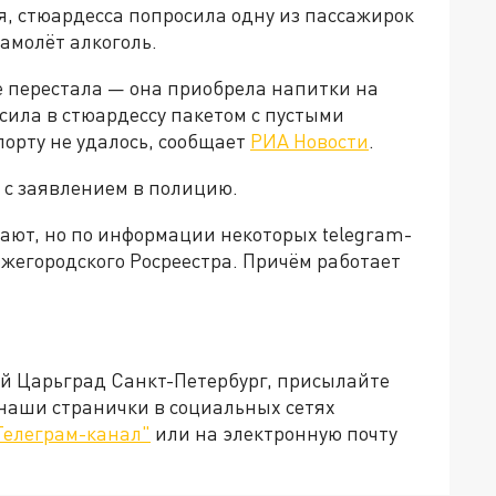
я, стюардесса попросила одну из пассажирок
самолёт алкоголь.
 перестала — она приобрела напитки на
осила в стюардессу пакетом с пустыми
порту не удалось, сообщает
РИА Новости
.
 с заявлением в полицию.
ают, но по информации некоторых telegram-
жегородского Росреестра. Причём работает
ей Царьград Санкт-Петербург, присылайте
 наши странички в социальных сетях
Телеграм-канал"
или на электронную почту