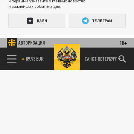
и первыми узнавайте о главных новостях
и важнейших событиях дня.
ДЗЕН
ТЕЛЕГРАМ
18+
ПОДЕЛИТЬСЯ В СОЦСЕТЯХ:
АВТОРИЗАЦИЯ
89.93 EUR
САНКТ-ПЕТЕРБУРГ