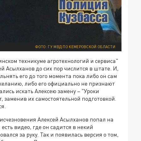
ФОТО: ГУ МВД ПО КЕМЕРОВСКОЙ ОБЛАСТИ
инском техникуме агротехнологий и сервиса"
й Асылханов до сих пор числится в штате. И,
ольнять его до того момента пока либо он сам
желанию, либо его официально не признают
ались искать Алексею замену – "Уроки
т, заменив их самостоятельной подготовкой.
ся.
 исчезновения Алексей Асылханов попал на
 есть видео, где он садится в некий
вался за руку. Так и появилась версия о том,