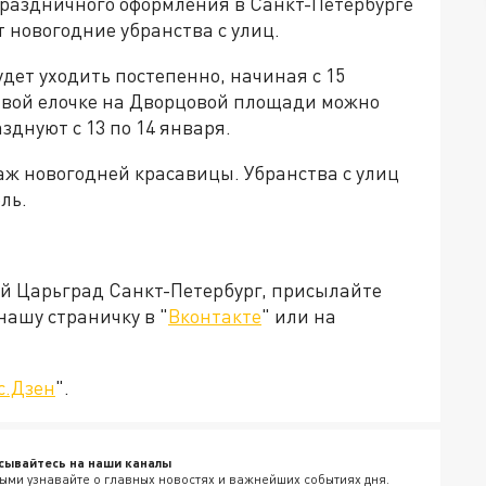
праздничного оформления в Санкт-Петербурге
т новогодние убранства с улиц.
дет уходить постепенно, начиная с 15
ивой елочке на Дворцовой площади можно
зднуют с 13 по 14 января.
аж новогодней красавицы. Убранства с улиц
ль.
ей Царьград Санкт-Петербург, присылайте
нашу страничку в "
Вконтакте
" или на
с.Дзен
".
сывайтесь на наши каналы
ыми узнавайте о главных новостях и важнейших событиях дня.