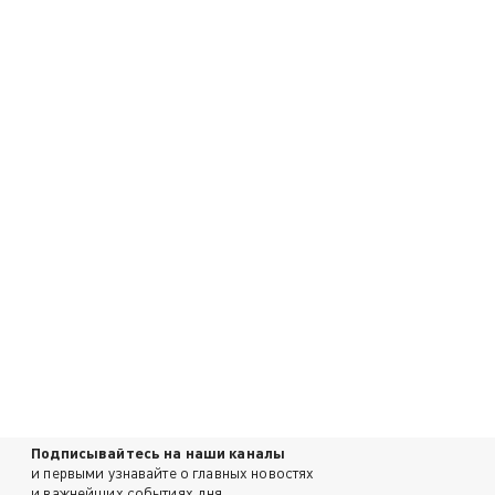
Подписывайтесь на наши каналы
и первыми узнавайте о главных новостях
и важнейших событиях дня.