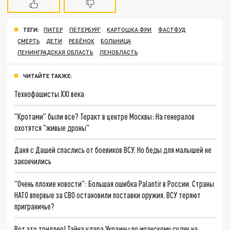
ТЕГИ:
ПИТЕР
ПЕТЕРБУРГ
КАРТОШКА ФРИ
ФАСТФУД
СМЕРТЬ
ДЕТИ
РЕБЁНОК
БОЛЬНИЦА
ЛЕНИНГРАДСКАЯ ОБЛАСТЬ
ЛЕНОБЛАСТЬ
ЧИТАЙТЕ ТАКЖЕ:
Технофашисты XXI века
"Кротами" были все? Теракт в центре Москвы: На генералов
охотятся "живые дроны"
Даня с Дашей спаслись от боевиков ВСУ. Но беды для малышей не
закончились
"Очень плохие новости": Большая ошибка Palantir в России. Страны
НАТО впервые за СВО остановили поставки оружия. ВСУ теряют
приграничье?
Вот это триллер! Тайна удара Украины по иранскому судну на