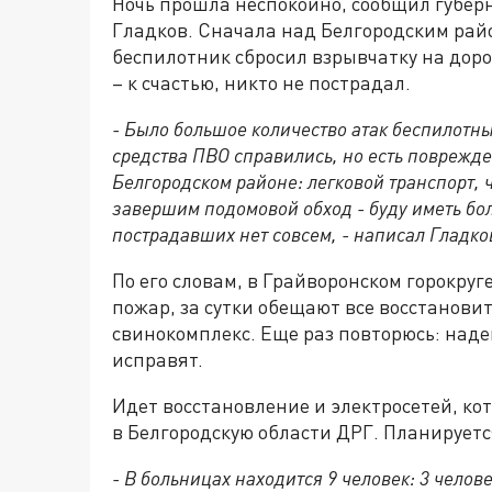
Ночь прошла неспокойно, сообщил губер
Гладков. Сначала над Белгородским рай
беспилотник сбросил взрывчатку на доро
– к счастью, никто не пострадал.
- Было большое количество атак беспилотны
средства ПВО справились, но есть поврежде
Белгородском районе: легковой транспорт,
завершим подомовой обход - буду иметь бо
пострадавших нет совсем, - написал Гладко
По его словам, в Грайворонском горокруг
пожар, за сутки обещают все восстанови
свинокомплекс. Еще раз повторюсь: наде
исправят.
Идет восстановление и электросетей, ко
в Белгородскую области ДРГ. Планируется
- В больницах находится 9 человек: 3 челов