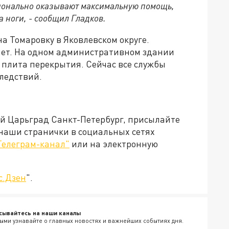
сионально оказывают максимальную помощь,
 ноги, - сообщил Гладков.
на Томаровку в Яковлевском округе.
нет. На одном административном здании
и плита перекрытия. Сейчас все службы
следствий.
ей Царьград Санкт-Петербург, присылайте
 наши странички в социальных сетях
Телеграм-канал"
или на электронную
с.Дзен
".
сывайтесь на наши каналы
ыми узнавайте о главных новостях и важнейших событиях дня.