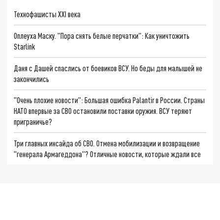
Технофашисты XXI века
Оплеуха Маску. "Пора снять белые перчатки": Как уничтожить
Starlink
Даня с Дашей спаслись от боевиков ВСУ. Но беды для малышей не
закончились
"Очень плохие новости": Большая ошибка Palantir в России. Страны
НАТО впервые за СВО остановили поставки оружия. ВСУ теряют
приграничье?
Три главных инсайда об СВО. Отмена мобилизации и возвращение
"генерала Армагеддона"? Отличные новости, которые ждали все