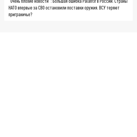
"Очень плохие новости": Большая ошибка Palantir в России. Страны
НАТО впервые за СВО остановили поставки оружия. ВСУ теряют
приграничье?