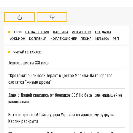
ТЕГИ:
ПАША ТЕХНИК
КАРТИНА
ИСКУССТВО
ПРОДАЖА
АУКЦИОН
КОЛЛЕКЦЯ
КОЛЛЕКЦИОНЕР
ПЕСНЯ
МУЗЫКА
РЭП
ЧИТАЙТЕ ТАКЖЕ:
Технофашисты XXI века
"Кротами" были все? Теракт в центре Москвы: На генералов
охотятся "живые дроны"
Даня с Дашей спаслись от боевиков ВСУ. Но беды для малышей не
закончились
Вот это триллер! Тайна удара Украины по иранскому судну на
Каспии раскрыта