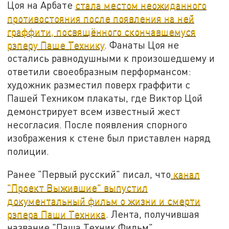
Цоя на Арбате
стала местом неожиданного
противостояния после появления на ней
граффити, посвящённого скончавшемуся
рэперу Паше Технику
. Фанаты Цоя не
остались равнодушными к произошедшему и
ответили своеобразным перформансом:
художник разместил поверх граффити с
Пашей Техником плакаты, где Виктор Цой
демонстрирует всем известный жест
несогласия. После появления спорного
изображения к стене был приставлен наряд
полиции.
Ранее "Первый русский" писал, что
канал
"Проект Выжившие" выпустил
документальный фильм о жизни и смерти
рэпера Паши Техника
. Лента, получившая
название "Паша Техник Фильм",