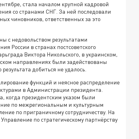
сентябре, стала началом крупной кадровой
ения со странами СНГ. За ней последовали
ных чиновников, ответственных за это
ны с недовольством результатами
ия России в странах постсоветского
арьграда Виктора Никольского, в украинском,
тском направлениях были задействованы
 результата добиться не удалось.
блирование функций и неясное распределение
уктурами в Администрации президента.
да, когда президентским указом были
ение по межрегиональным и культурным
ление по приграничному сотрудничеству. На
- Управление по стратегическому партнёрству