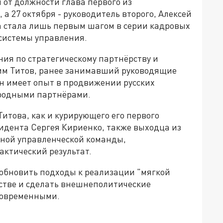
 от должности глава первого из
а 27 октября - руководитель второго, Алексей
а стала лишь первым шагом в серии кадровых
системы управления.
ия по стратегическому партнёрству и
им Титов, ранее занимавший руководящие
Он имеет опыт в продвижении русских
ародными партнёрами.
итова, как и курирующего его первого
дента Сергея Кириенко, также выходца из
иной управленческой команды,
актический результат.
 обновить подходы к реализации "мягкой
нстве и сделать внешнеполитические
современными.