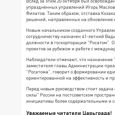
Вслед за этим 20 октября был освобождён
упразднённых управлений Игорь Маслов, 
Филатов. Таким образом, отставка Козак
решений, направленных на обновление 
Новым начальником созданного Управлен
сотрудничеству назначен 41-летний Вад
должности в госкорпорации "Росатом". 
проектов за рубежом и работе с междун
Наблюдатели отмечают, что назначение Т
заместителя главы Администрации прези
"Росатома", говорит о формировании ед
ориентированной на эффективность и пр
Перед новым руководством стоит задача
силы" России на постсоветском простра
инициативы более содержательными и 
Уважаемые читатели Царьграда!