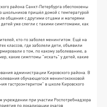
ского района Санкт-Петербурга обеспокоены
из школьников пришёл домой с температурой
сле общения с другими отцами и матерями
 детей уже слегли с такими симптомами, как
ителей, кто-то заболел менингитом. Ещё на
ех классов, где заболели дети, объявили
мировали о том, по какому заболеванию, а
ер, какие симптомы "искать" у детей, какие
.
зования администрации Кировского района. В
болевания обучающегося менингококковой
ния гастроэнтеритом" в школе Кировского
ом учреждении при участии Роспотребнадзора
приятия по локализации очагов