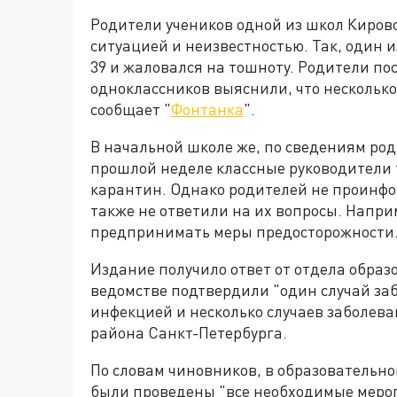
Родители учеников одной из школ Киров
ситуацией и неизвестностью. Так, один 
39 и жаловался на тошноту. Родители по
одноклассников выяснили, что несколько
сообщает "
Фонтанка
".
В начальной школе же, по сведениям род
прошлой неделе классные руководители т
карантин. Однако родителей не проинфор
также не ответили на их вопросы. Наприм
предпринимать меры предосторожности
Издание получило ответ от отдела обра
ведомстве подтвердили "один случай за
инфекцией и несколько случаев заболева
района Санкт-Петербурга.
По словам чиновников, в образовательн
были проведены "все необходимые меро