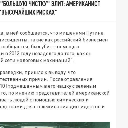
"БОЛЬШУЮ ЧИСТКУ" ЭЛИТ: АМЕРИКАНИСТ
 "ВЫСОЧАЙШИХ РИСКАХ"
а: в ней сообщается, что мишенями Путина
диссиденты, такие как российский бизнесмен
 сообщается, был убит с помощью
 в 2012 году незадолго до того, как он
ой сети налоговых махинаций".
разведки, пришло к выводу, что
естественных причин. После отравления
0 (подмешанным в его чашку с зеленым
 что, по мнению представителей американской
бивать людей с помощью химических и
средствами для отслеживания диссидентов и