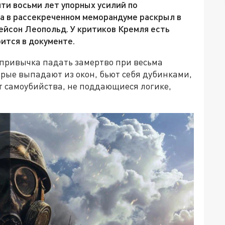
ти восьми лет упорных усилий по
а в рассекреченном меморандуме раскрыл в
йсон Леопольд. У критиков Кремля есть
ится в документе.
 привычка падать замертво при весьма
рые выпадают из окон, бьют себя дубинками,
т самоубийства, не поддающиеся логике,