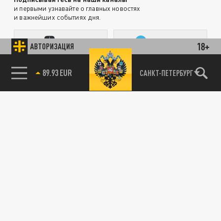
и первыми узнавайте о главных новостях
и важнейших событиях дня.
ДЗЕН
ТЕЛЕГРАМ
18+
АВТОРИЗАЦИЯ
89.93 EUR
САНКТ-ПЕТЕРБУРГ
85.64 BRENT
ПОДЕЛИТЬСЯ В СОЦСЕТЯХ:
Новости партнёров
Агрегатор новостей 24СМИ