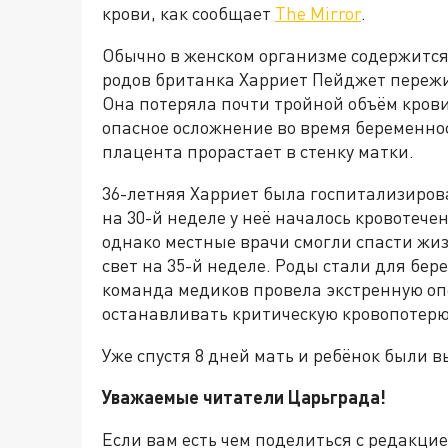
крови, как сообщает
The Mirror
.
Обычно в женском организме содержится 
родов британка Харриет Пейджет пережи
Она потеряла почти тройной объём крови
опасное осложнение во время беременнос
плацента прорастает в стенку матки.
36-летняя Харриет была госпитализирова
на 30-й неделе у неё началось кровотеч
однако местные врачи смогли спасти жиз
свет на 35-й неделе. Роды стали для бе
команда медиков провела экстренную оп
останавливать критическую кровопотерю
Уже спустя 8 дней мать и ребёнок были 
Уважаемые читатели Царьграда!
Если вам есть чем поделиться с редакци