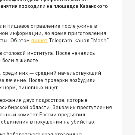
Занятия проходили на площадке Казанского
ли пищевое отравление после ужина в
ьной информации, во время приготовления
кты. Об этом
пишет
Telegram-канал "Mash"
в столовой института. После начались
 боли в животе.
и, среди них — средний начальствующий
е лечение. После проверки возбудили
х норм, виновных ищут.
ержания двух подростков, которые
осибирской области. Заказчик преступления
твенный комитет России предъявил
бвинения в покушении на убийство.
из Хабаровского края отравились