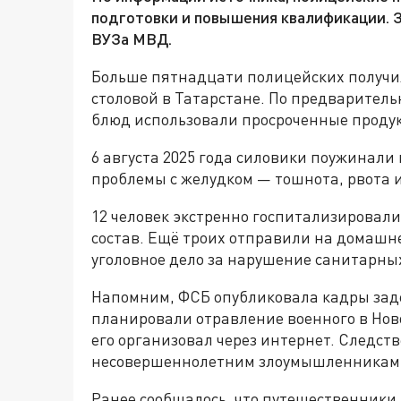
подготовки и повышения квалификации. 
ВУЗа МВД.
Больше пятнадцати полицейских получи
столовой в Татарстане. По предварител
блюд использовали просроченные проду
6 августа 2025 года силовики поужинали 
проблемы с желудком — тошнота, рвота и
12 человек экстренно госпитализировал
состав. Ещё троих отправили на домашне
уголовное дело за нарушение санитарны
Напомним, ФСБ опубликовала кадры зад
планировали отравление военного в Нов
его организовал через интернет. Следс
несовершеннолетним злоумышленникам о
Ранее сообщалось, что путешественники 