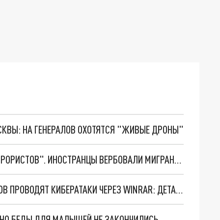
ОСКВЫ: НА ГЕНЕРАЛОВ ОХОТЯТСЯ "ЖИВЫЕ ДРОНЫ"
СИЛОВИКИ МОСКВЫ НАКРЫЛИ "ФАБРИКУ ТЕРРОРИСТОВ". ИНОСТРАНЦЫ ВЕРБОВАЛИ МИГРАНТОВ ДЛЯ ДИВЕРСИЙ: ПОДРОБНОСТИ ЗАДЕРЖАНИЯ
ХАКЕРЫ НЕ ДРЕМЛЮТ. ОПГ ЗЛОУМЫШЛЕННИКОВ ПРОВОДЯТ КИБЕРАТАКИ ЧЕРЕЗ WINRAR: ДЕТАЛИ СХЕМЫ
. НО БЕДЫ ДЛЯ МАЛЫШЕЙ НЕ ЗАКОНЧИЛИСЬ