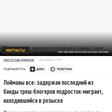
МИГРАНТЫ
ФОТО: BOCHAROV DENIS/NEWS.RU/GLOBALLOOKPRESS
СВЯТОСЛАВ РОМАНОВ
28 НОЯБРЯ 17:59
ПОДПИШИТЕСЬ:
Пойманы все: задержан последний из
банды треш-блогеров подросток-мигрант,
находившийся в розыске