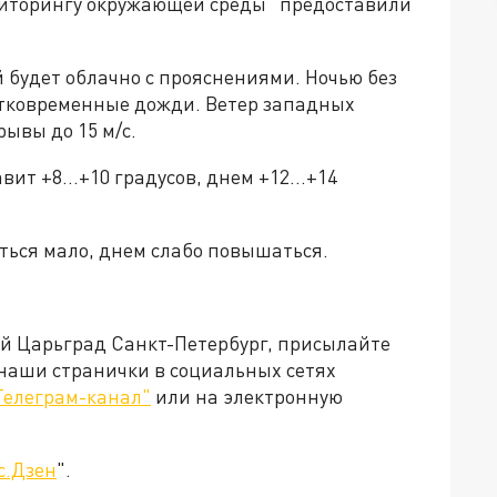
ниторингу окружающей среды" предоставили
 будет облачно с прояснениями. Ночью без
атковременные дожди. Ветер западных
ывы до 15 м/с.
ит +8...+10 градусов, днем +12...+14
ться мало, днем слабо повышаться.
ей Царьград Санкт-Петербург, присылайте
 наши странички в социальных сетях
Телеграм-канал"
или на электронную
с.Дзен
".