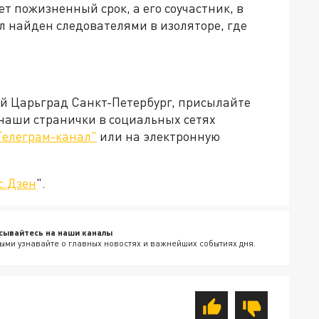
ет пожизненный срок, а его соучастник, в
л найден следователями в изоляторе, где
ей Царьград Санкт-Петербург, присылайте
 наши странички в социальных сетях
Телеграм-канал"
или на электронную
с.Дзен
".
сывайтесь на наши каналы
ыми узнавайте о главных новостях и важнейших событиях дня.