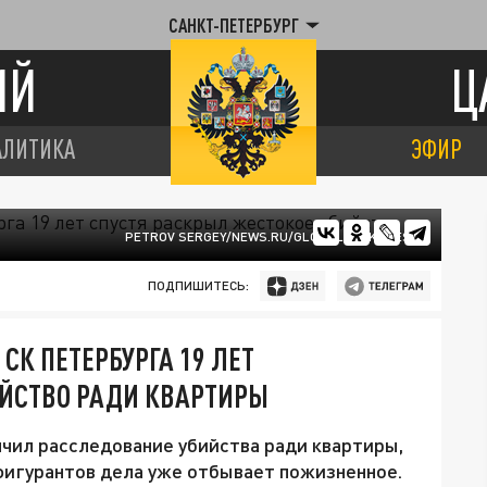
САНКТ-ПЕТЕРБУРГ
ИЙ
Ц
АЛИТИКА
ЭФИР
PETROV SERGEY/NEWS.RU/GLOBALLOOKPRESS
ПОДПИШИТЕСЬ:
К ПЕТЕРБУРГА 19 ЛЕТ
ИЙСТВО РАДИ КВАРТИРЫ
чил расследование убийства ради квартиры,
 фигурантов дела уже отбывает пожизненное.