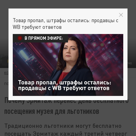
Товар пропал, штрафы остались: продавцы с
WB требуют ответов
В ПРЯМОМ ЭФИРЕ:
КУЛЬТУРА
ФОТО: СТАС ПАШКОВ/ЦАРЬГРАД
КСЕНИЯ ДУДАРЕВА
16 ИЮНЯ 12:34
ПОДПИШИТЕСЬ:
Почему Эрмитаж перенёс день бесплатного
посещения музея для льготников
Традиционно льготники могут бесплатно
посещать Эрмитаж каждый третий четверг