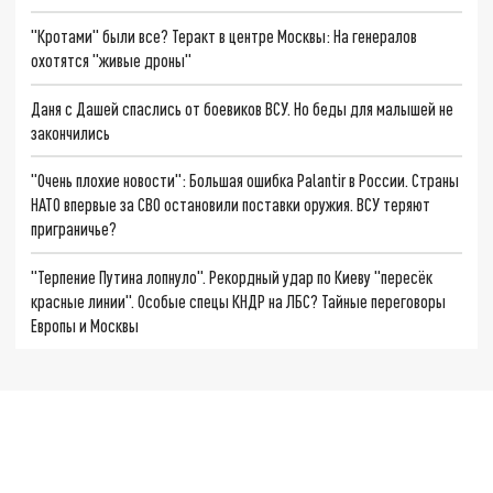
"Кротами" были все? Теракт в центре Москвы: На генералов
охотятся "живые дроны"
Даня с Дашей спаслись от боевиков ВСУ. Но беды для малышей не
закончились
"Очень плохие новости": Большая ошибка Palantir в России. Страны
НАТО впервые за СВО остановили поставки оружия. ВСУ теряют
приграничье?
"Терпение Путина лопнуло". Рекордный удар по Киеву "пересёк
красные линии". Особые спецы КНДР на ЛБС? Тайные переговоры
Европы и Москвы