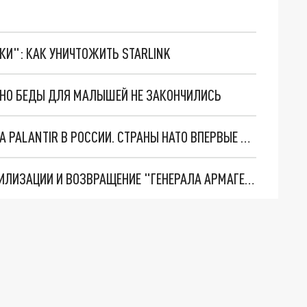
ТКИ": КАК УНИЧТОЖИТЬ STARLINK
. НО БЕДЫ ДЛЯ МАЛЫШЕЙ НЕ ЗАКОНЧИЛИСЬ
"ОЧЕНЬ ПЛОХИЕ НОВОСТИ": БОЛЬШАЯ ОШИБКА PALANTIR В РОССИИ. СТРАНЫ НАТО ВПЕРВЫЕ ЗА СВО ОСТАНОВИЛИ ПОСТАВКИ ОРУЖИЯ. ВСУ ТЕРЯЮТ ПРИГРАНИЧЬЕ?
ТРИ ГЛАВНЫХ ИНСАЙДА ОБ СВО. ОТМЕНА МОБИЛИЗАЦИИ И ВОЗВРАЩЕНИЕ "ГЕНЕРАЛА АРМАГЕДДОНА"? ОТЛИЧНЫЕ НОВОСТИ, КОТОРЫЕ ЖДАЛИ ВСЕ