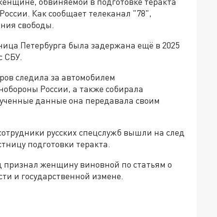
женщине, обвиняемой в подготовке теракта
оссии. Как сообщает телеканал "78",
ения свободы.
ница Петербурга была задержана ещё в 2025
с СБУ.
ров следила за автомобилем
обороны России, а также собирала
лученные данные она передавала своим
сотрудники русских спецслужб вышли на след
стницу подготовки теракта.
 признал женщину виновной по статьям о
сти и государственной измене.