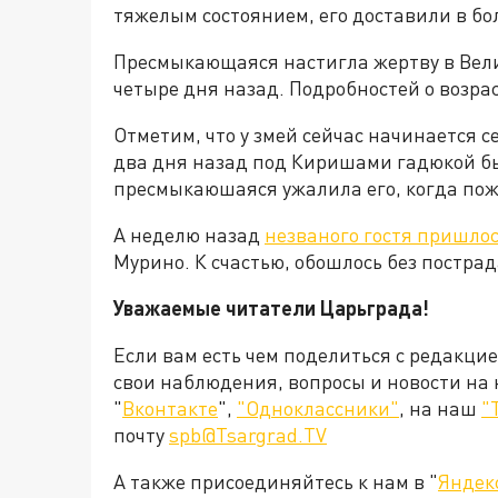
тяжелым состоянием, его доставили в бо
Пресмыкающаяся настигла жертву в Вели
четыре дня назад. Подробностей о возра
Отметим, что у змей сейчас начинается с
два дня назад под Киришами гадюкой бы
пресмыкаюшаяся ужалила его, когда по
А неделю назад
незваного гостя пришло
Мурино. К счастью, обошлось без пострад
Уважаемые читатели Царьграда!
Если вам есть чем поделиться с редакци
свои наблюдения, вопросы и новости на
"
Вконтакте
",
"Одноклассники"
, на наш
"
почту
spb@Tsargrad.TV
А также присоединяйтесь к нам в "
Яндек