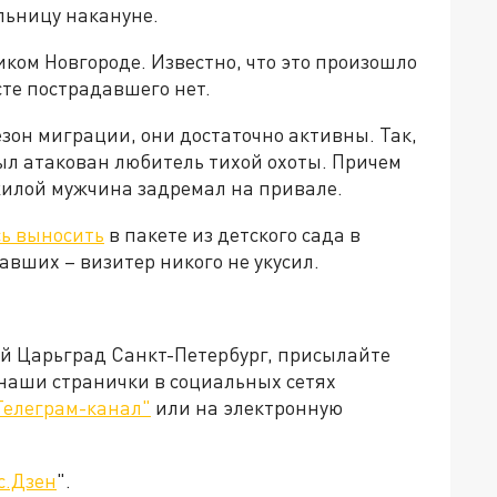
льницу накануне.
ком Новгороде. Известно, что это произошло
сте пострадавшего нет.
езон миграции, они достаточно активны. Так,
л атакован любитель тихой охоты. Причем
жилой мужчина задремал на привале.
сь выносить
в пакете из детского сада в
авших – визитер никого не укусил.
ей Царьград Санкт-Петербург, присылайте
 наши странички в социальных сетях
Телеграм-канал"
или на электронную
с.Дзен
".