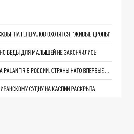
ОСКВЫ: НА ГЕНЕРАЛОВ ОХОТЯТСЯ "ЖИВЫЕ ДРОНЫ"
. НО БЕДЫ ДЛЯ МАЛЫШЕЙ НЕ ЗАКОНЧИЛИСЬ
"ОЧЕНЬ ПЛОХИЕ НОВОСТИ": БОЛЬШАЯ ОШИБКА PALANTIR В РОССИИ. СТРАНЫ НАТО ВПЕРВЫЕ ЗА СВО ОСТАНОВИЛИ ПОСТАВКИ ОРУЖИЯ. ВСУ ТЕРЯЮТ ПРИГРАНИЧЬЕ?
О ИРАНСКОМУ СУДНУ НА КАСПИИ РАСКРЫТА