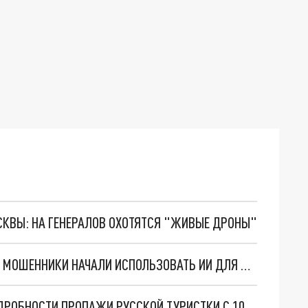
ОСКВЫ: НА ГЕНЕРАЛОВ ОХОТЯТСЯ "ЖИВЫЕ ДРОНЫ"
ВСЁ РАДИ ОФОРМЛЕНИЯ СТРАХОВЫХ ВЫПЛАТ: МОШЕННИКИ НАЧАЛИ ИСПОЛЬЗОВАТЬ ИИ ДЛЯ ПОДДЕЛКИ ФОТО АВАРИЙ
ДОШЛИ ДО АЭРОПОРТА И СЛЕД ПРОСТЫЛ: ПОДРОБНОСТИ ПРОПАЖИ РУССКОЙ ТУРИСТКИ С 10-ЛЕТНИМ СЫНОМ В СТАМБУЛЕ