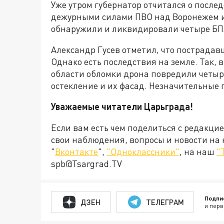
Уже утром губернатор отчитался о после
дежурными силами ПВО над Воронежем и 
обнаружили и ликвидировали четыре БП
Александр Гусев отметил, что пострадав
Однако есть последствия на земле. Так, 
области обломки дрона повредили четыр
остекление и их фасад. Незначительные
Уважаемые читатели Царьграда!
Если вам есть чем поделиться с редакци
свои наблюдения, вопросы и новости на
"
Вконтакте
",
"Одноклассники"
, на наш
"
spb@Tsargrad.TV
Подпи
ДЗЕН
ТЕЛЕГРАМ
и перв