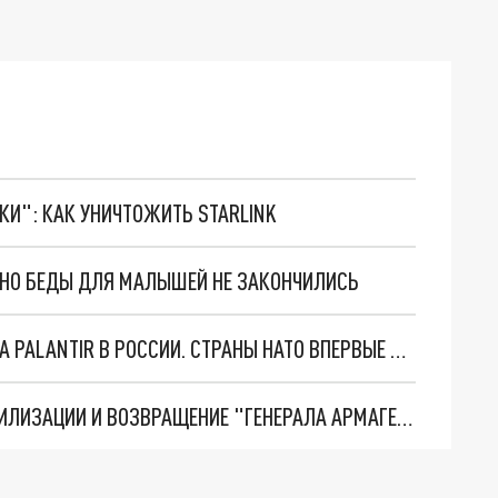
ТКИ": КАК УНИЧТОЖИТЬ STARLINK
. НО БЕДЫ ДЛЯ МАЛЫШЕЙ НЕ ЗАКОНЧИЛИСЬ
"ОЧЕНЬ ПЛОХИЕ НОВОСТИ": БОЛЬШАЯ ОШИБКА PALANTIR В РОССИИ. СТРАНЫ НАТО ВПЕРВЫЕ ЗА СВО ОСТАНОВИЛИ ПОСТАВКИ ОРУЖИЯ. ВСУ ТЕРЯЮТ ПРИГРАНИЧЬЕ?
ТРИ ГЛАВНЫХ ИНСАЙДА ОБ СВО. ОТМЕНА МОБИЛИЗАЦИИ И ВОЗВРАЩЕНИЕ "ГЕНЕРАЛА АРМАГЕДДОНА"? ОТЛИЧНЫЕ НОВОСТИ, КОТОРЫЕ ЖДАЛИ ВСЕ