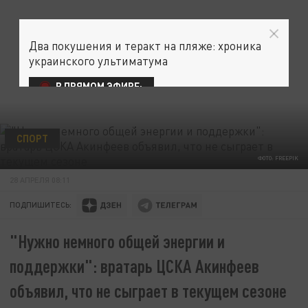
Два покушения и теракт на пляже: хроника
украинского ультиматума
В ПРЯМОМ ЭФИРЕ:
СПОРТ
ФОТО: FREEPIK
28 АПРЕЛЯ 08:11
ПОДПИШИТЕСЬ:
"Нужно немного общей энергии и
поддержки": вратарь ЦСКА Акинфеев
объявил, что не сыграет в текущем сезоне