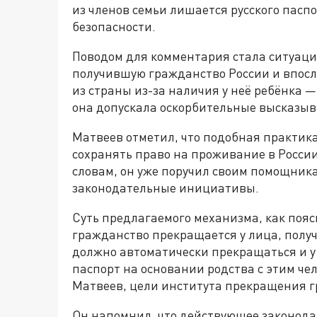
из членов семьи лишается русского пасп
безопасности.
Поводом для комментария стала ситуаци
получившую гражданство России и впосл
из страны из-за наличия у неё ребёнка
она допускала оскорбительные высказыва
Матвеев отметил, что подобная практика
сохранять право на проживание в России
словам, он уже поручил своим помощник
законодательные инициативы.
Суть предлагаемого механизма, как поясн
гражданство прекращается у лица, получ
должно автоматически прекращаться и у 
паспорт на основании родства с этим чел
Матвеев, цели института прекращения г
Он напомнил, что действующее законода