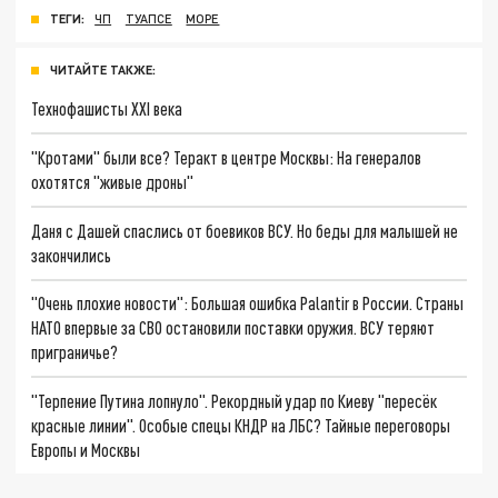
ТЕГИ:
ЧП
ТУАПСЕ
МОРЕ
ЧИТАЙТЕ ТАКЖЕ:
Технофашисты XXI века
"Кротами" были все? Теракт в центре Москвы: На генералов
охотятся "живые дроны"
Даня с Дашей спаслись от боевиков ВСУ. Но беды для малышей не
закончились
"Очень плохие новости": Большая ошибка Palantir в России. Страны
НАТО впервые за СВО остановили поставки оружия. ВСУ теряют
приграничье?
"Терпение Путина лопнуло". Рекордный удар по Киеву "пересёк
красные линии". Особые спецы КНДР на ЛБС? Тайные переговоры
Европы и Москвы