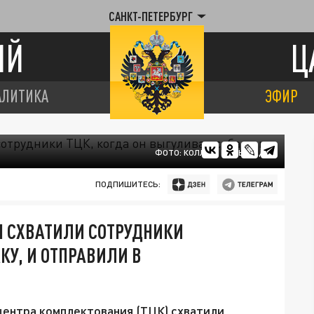
САНКТ-ПЕТЕРБУРГ
ИЙ
Ц
АЛИТИКА
ЭФИР
ФОТО: КОЛЛАЖ ЦАРЬГРАДА
ПОДПИШИТЕСЬ:
Я СХВАТИЛИ СОТРУДНИКИ
КУ, И ОТПРАВИЛИ В
центра комплектования (ТЦК) схватили