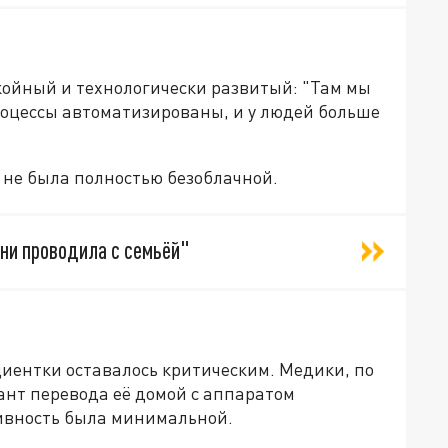
койный и технологически развитый: "Там мы
роцессы автоматизированы, и у людей больше
е не была полностью безоблачной.
ени проводила с семьёй"
циентки оставалось критическим. Медики, по
нт перевода её домой с аппаратом
тивность была минимальной.