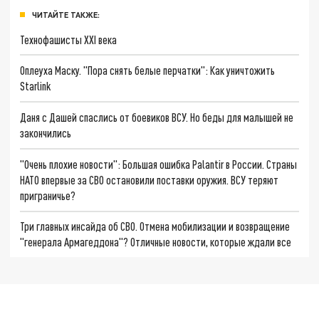
ЧИТАЙТЕ ТАКЖЕ:
Технофашисты XXI века
Оплеуха Маску. "Пора снять белые перчатки": Как уничтожить
Starlink
Даня с Дашей спаслись от боевиков ВСУ. Но беды для малышей не
закончились
"Очень плохие новости": Большая ошибка Palantir в России. Страны
НАТО впервые за СВО остановили поставки оружия. ВСУ теряют
приграничье?
Три главных инсайда об СВО. Отмена мобилизации и возвращение
"генерала Армагеддона"? Отличные новости, которые ждали все