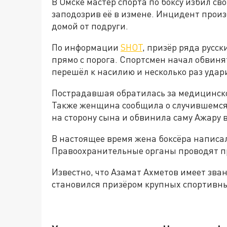
В Омске мастер спорта по боксу избил св
заподозрив её в измене. Инцидент произ
домой от подруги.
По информации
SHOT
, призёр ряда русс
прямо с порога. Спортсмен начал обвинят
перешёл к насилию и несколько раз удари
Пострадавшая обратилась за медицинско
Также женщина сообщила о случившемся м
на сторону сына и обвинила саму Ажару
В настоящее время жена боксёра написа
Правоохранительные органы проводят пр
Известно, что Азамат Ахметов имеет зван
становился призёром крупных спортивн