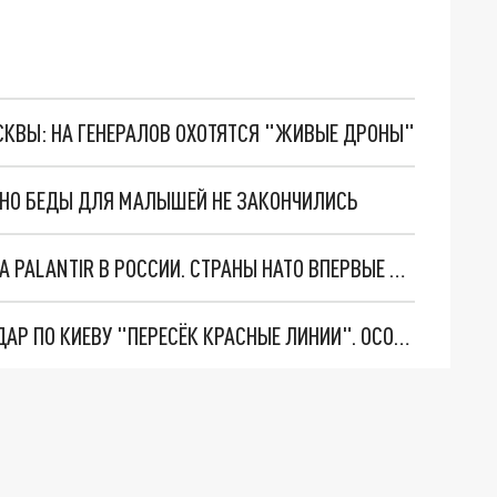
ОСКВЫ: НА ГЕНЕРАЛОВ ОХОТЯТСЯ "ЖИВЫЕ ДРОНЫ"
. НО БЕДЫ ДЛЯ МАЛЫШЕЙ НЕ ЗАКОНЧИЛИСЬ
"ОЧЕНЬ ПЛОХИЕ НОВОСТИ": БОЛЬШАЯ ОШИБКА PALANTIR В РОССИИ. СТРАНЫ НАТО ВПЕРВЫЕ ЗА СВО ОСТАНОВИЛИ ПОСТАВКИ ОРУЖИЯ. ВСУ ТЕРЯЮТ ПРИГРАНИЧЬЕ?
"ТЕРПЕНИЕ ПУТИНА ЛОПНУЛО". РЕКОРДНЫЙ УДАР ПО КИЕВУ "ПЕРЕСЁК КРАСНЫЕ ЛИНИИ". ОСОБЫЕ СПЕЦЫ КНДР НА ЛБС? ТАЙНЫЕ ПЕРЕГОВОРЫ ЕВРОПЫ И МОСКВЫ