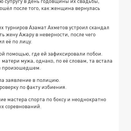
ою супругу в день годовщины их свадьбы,
ошёл после того, как женщина вернулась
ких турниров Азамат Ахметов устроил скандал
ь жену Ажару в неверности, после чего
л её по лицу.
й помощью, где ей зафиксировали побои.
атери мужа, однако, по её словам, та встала
 в произошедшем.
ла заявление в полицию.
оверку по факту избиения.
ие мастера спорта по боксу и неоднократно
ых соревнований.