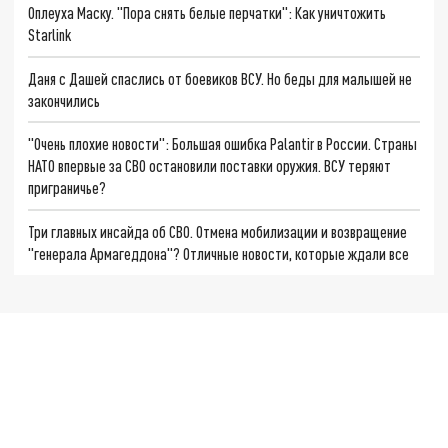
Оплеуха Маску. "Пора снять белые перчатки": Как уничтожить
Starlink
Даня с Дашей спаслись от боевиков ВСУ. Но беды для малышей не
закончились
"Очень плохие новости": Большая ошибка Palantir в России. Страны
НАТО впервые за СВО остановили поставки оружия. ВСУ теряют
приграничье?
Три главных инсайда об СВО. Отмена мобилизации и возвращение
"генерала Армагеддона"? Отличные новости, которые ждали все