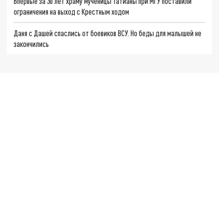
Впервые за 30 лет храму мученицы Татианы при МГУ поставили
ограничения на выход с Крестным ходом
Даня с Дашей спаслись от боевиков ВСУ. Но беды для малышей не
закончились