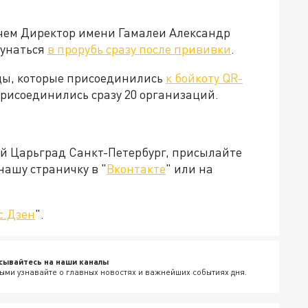
с чем Директор имени Гамалеи Александр
кунаться
в прорубь сразу после прививки
.
цы, которые присоединились
к бойкоту QR-
присоединились сразу 20 организаций.
ей Царьград Санкт-Петербург, присылайте
нашу страничку в "
Вконтакте
" или на
с.Дзен
".
сывайтесь на наши каналы
ыми узнавайте о главных новостях и важнейших событиях дня.