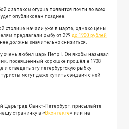
й с запахом огурца появится почти во всех
будет опубликован позднее.
й столице начали уже в марте, однако цены
телям предлагали рыбу от 299
до 1900 рублей
 нее должны значительно снизиться.
у очень любил царь Петр I. Он якобы называл
ник, посвященный корюшке прошёл в 1708
е и отведать эту петербургскую рыбку
 туристы могут даже купить сэндвич с ней
ей Царьград Санкт-Петербург, присылайте
нашу страничку в «
Вконтакте
» или на