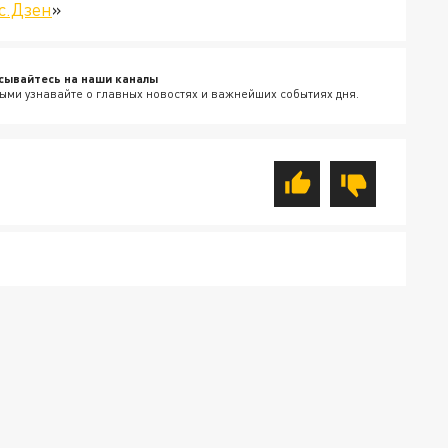
с.Дзен
»
сывайтесь на наши каналы
ыми узнавайте о главных новостях и важнейших событиях дня.